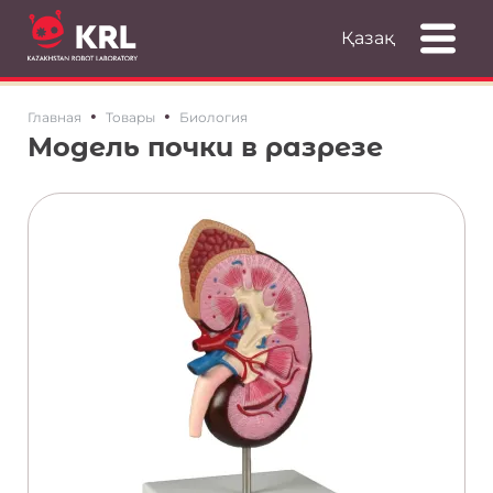
Қазақ
•
•
Главная
Товары
Биология
Модель почки в разрезе