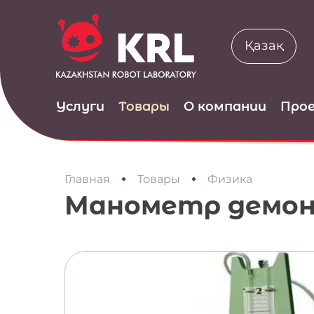
Қазақ
Услуги
Товары
О компании
Про
•
•
Главная
Товары
Физика
Манометр демо