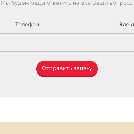
Мы будем рады ответить на все Ваши вопросы
Телефон
Элек
Отправить заявку
{block additionalFields}{/block}