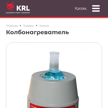
Қазақ
•
•
Главная
Товары
Химия
Колбонагреватель