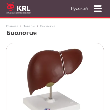
Русский
•
•
Главная
Товары
Биология
Биология